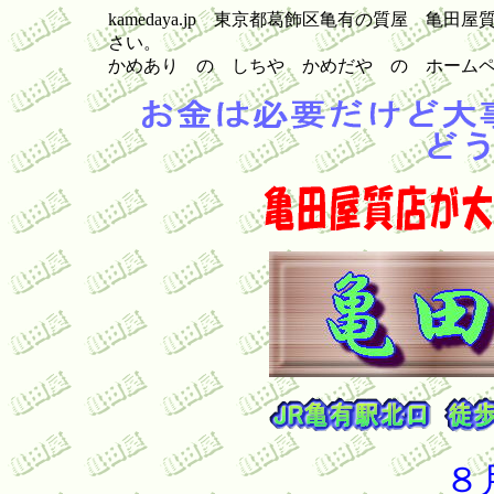
kamedaya.jp 東京都葛飾区亀有の質屋 
さい。
かめあり の しちや かめだや の ホーム
８