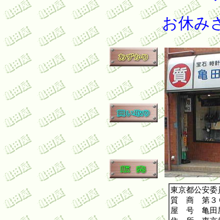
お休み
東京都公安委
質 商 第３
屋 号 亀田