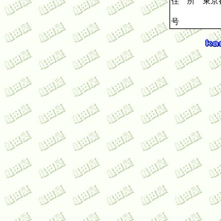
住 所 東京都
メゾン
号